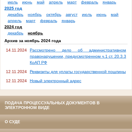
июль
июнь
май
апрель
март
февраль
январь
2025 год
декабрь
ноябрь
октябрь
август
июль
июнь
май
апрель
март
февраль
январь
2024 год
декабрь
ноябрь
Архив за ноябрь 2024 года
14.11.2024
Рассмотрено дело об административном
правонарушении, предусмотренном ч.1 ст. 20.3.3
КоАП РФ
12.11.2024
Реквизиты для уплаты государственной пошлины
12.11.2024
Новый электронный адрес
ПОДАЧА ПРОЦЕССУАЛЬНЫХ ДОКУМЕНТОВ В
ЭЛЕКТРОННОМ ВИДЕ
О СУДЕ