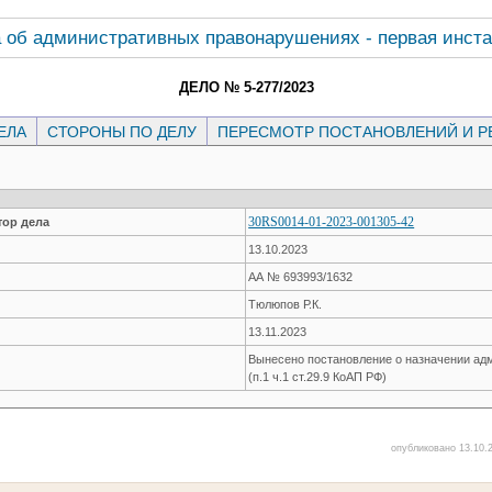
 об административных правонарушениях - первая инст
ДЕЛО № 5-277/2023
ЕЛА
СТОРОНЫ ПО ДЕЛУ
ПЕРЕСМОТР ПОСТАНОВЛЕНИЙ И 
30RS0014-01-2023-001305-42
ор дела
13.10.2023
АА № 693993/1632
Тюлюпов Р.К.
13.11.2023
Вынесено постановление о назначении ад
(п.1 ч.1 ст.29.9 КоАП РФ)
опубликовано 13.10.2