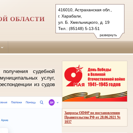
416010, Астраханская обл.,
г. Харабали,
ОЙ ОБЛАСТИ
ул. Б. Хмельницкого, д. 19
Тел.: (85148) 5-13-51
harabalinsky.ast@sudrf.ru
развернуть
 получения судебной
муниципальных услуг,
респонденции из судов
Запросы ОПФР по постановлению
Правительства РФ от 28.06.2021 №
1037